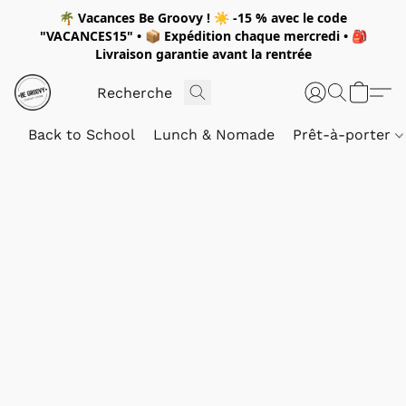
🌴
Vacances Be Groovy !
☀️
-15 %
avec le code
"
VACANCES15"
• 📦 Expédition
chaque mercredi
• 🎒
Livraison garantie avant la rentrée
Back to School
Lunch & Nomade
Prêt-à-porter