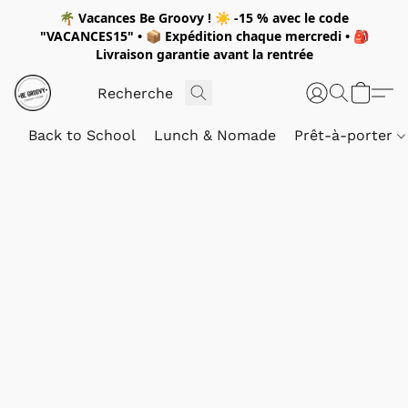
🌴
Vacances Be Groovy !
☀️
-15 %
avec le code
"
VACANCES15"
• 📦 Expédition
chaque mercredi
• 🎒
Livraison garantie avant la rentrée
Back to School
Lunch & Nomade
Prêt-à-porter