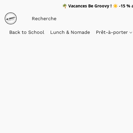
🌴
Vacances Be Groovy !
☀️
-15 %
a
Back to School
Lunch & Nomade
Prêt-à-porter