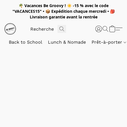
🌴
Vacances Be Groovy !
☀️
-15 %
avec le code
"
VACANCES15"
• 📦 Expédition
chaque mercredi
• 🎒
Livraison garantie avant la rentrée
Back to School
Lunch & Nomade
Prêt-à-porter