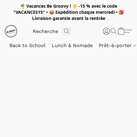
🌴
Vacances Be Groovy !
☀️
-15 %
avec le code
"
VACANCES15"
• 📦 Expédition
chaque mercredi
• 🎒
Livraison garantie avant la rentrée
Back to School
Lunch & Nomade
Prêt-à-porter