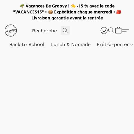
🌴
Vacances Be Groovy !
☀️
-15 %
avec le code
"
VACANCES15"
• 📦 Expédition
chaque mercredi
• 🎒
Livraison garantie avant la rentrée
Back to School
Lunch & Nomade
Prêt-à-porter