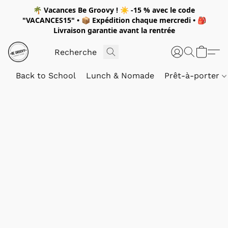
🌴
Vacances Be Groovy !
☀️
-15 %
avec le code
"
VACANCES15"
• 📦 Expédition
chaque mercredi
• 🎒
Livraison garantie avant la rentrée
Back to School
Lunch & Nomade
Prêt-à-porter