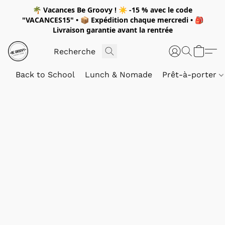
🌴
Vacances Be Groovy !
☀️
-15 %
avec le code
"
VACANCES15"
• 📦 Expédition
chaque mercredi
• 🎒
Livraison garantie avant la rentrée
Back to School
Lunch & Nomade
Prêt-à-porter