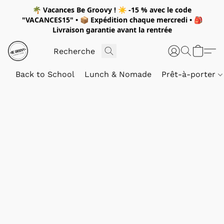
🌴
Vacances Be Groovy !
☀️
-15 %
avec le code
"
VACANCES15"
• 📦 Expédition
chaque mercredi
• 🎒
Livraison garantie avant la rentrée
Back to School
Lunch & Nomade
Prêt-à-porter