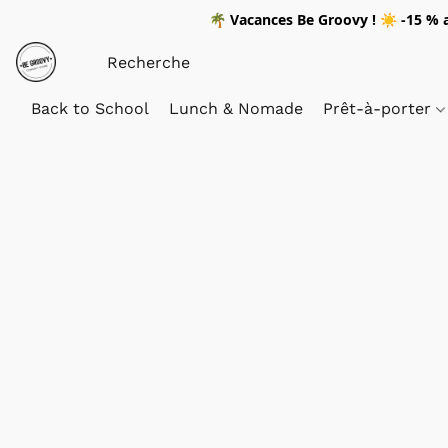
🌴
Vacances Be Groovy !
☀️
-15 %
a
Back to School
Lunch & Nomade
Prêt-à-porter