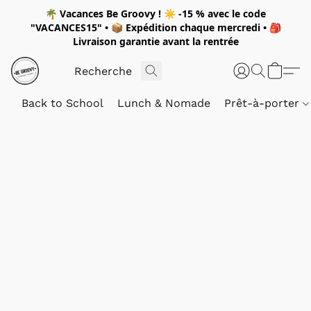
🌴
Vacances Be Groovy !
☀️
-15 %
avec le code
"
VACANCES15"
• 📦 Expédition
chaque mercredi
• 🎒
Livraison garantie avant la rentrée
Back to School
Lunch & Nomade
Prêt-à-porter