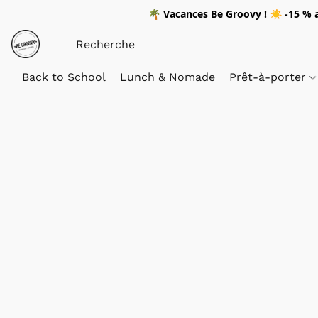
🌴
Vacances Be Groovy !
☀️
-15 %
a
Back to School
Lunch & Nomade
Prêt-à-porter