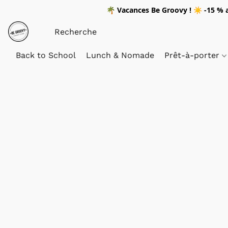
🌴
Vacances Be Groovy !
☀️
-15 %
a
Back to School
Lunch & Nomade
Prêt-à-porter