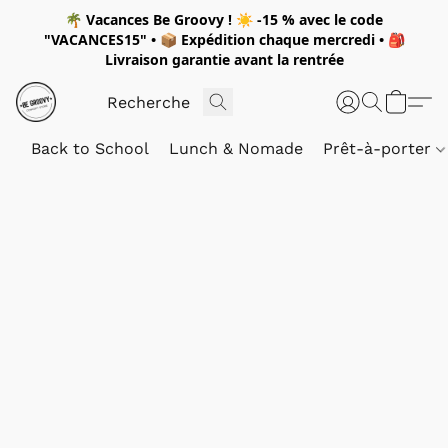
🌴
Vacances Be Groovy !
☀️
-15 %
avec le code
"
VACANCES15"
• 📦 Expédition
chaque mercredi
• 🎒
Livraison garantie avant la rentrée
Back to School
Lunch & Nomade
Prêt-à-porter