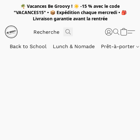
🌴
Vacances Be Groovy !
☀️
-15 %
avec le code
"
VACANCES15"
• 📦 Expédition
chaque mercredi
• 🎒
Livraison garantie avant la rentrée
Back to School
Lunch & Nomade
Prêt-à-porter