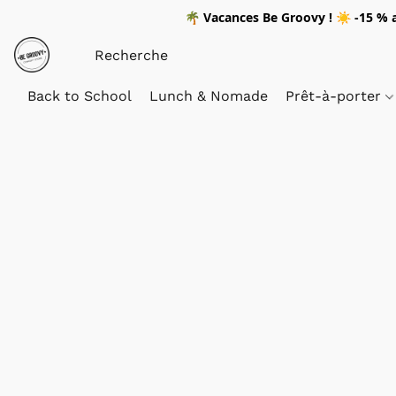
🌴
Vacances Be Groovy !
☀️
-15 %
a
Back to School
Lunch & Nomade
Prêt-à-porter