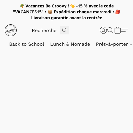
🌴
Vacances Be Groovy !
☀️
-15 %
avec le code
"
VACANCES15"
• 📦 Expédition
chaque mercredi
• 🎒
Livraison garantie avant la rentrée
Back to School
Lunch & Nomade
Prêt-à-porter