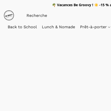
🌴
Vacances Be Groovy !
☀️
-15 %
a
Back to School
Lunch & Nomade
Prêt-à-porter