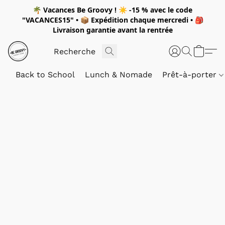
🌴
Vacances Be Groovy !
☀️
-15 %
avec le code
"
VACANCES15"
• 📦 Expédition
chaque mercredi
• 🎒
Livraison garantie avant la rentrée
Back to School
Lunch & Nomade
Prêt-à-porter