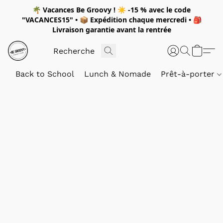
🌴
Vacances Be Groovy !
☀️
-15 %
avec le code
"
VACANCES15"
• 📦 Expédition
chaque mercredi
• 🎒
Livraison garantie avant la rentrée
Back to School
Lunch & Nomade
Prêt-à-porter