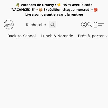
🌴
Vacances Be Groovy !
☀️
-15 %
avec le code
"
VACANCES15"
• 📦 Expédition
chaque mercredi
• 🎒
Livraison garantie avant la rentrée
Back to School
Lunch & Nomade
Prêt-à-porter