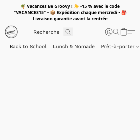
🌴
Vacances Be Groovy !
☀️
-15 %
avec le code
"
VACANCES15"
• 📦 Expédition
chaque mercredi
• 🎒
Livraison garantie avant la rentrée
Back to School
Lunch & Nomade
Prêt-à-porter