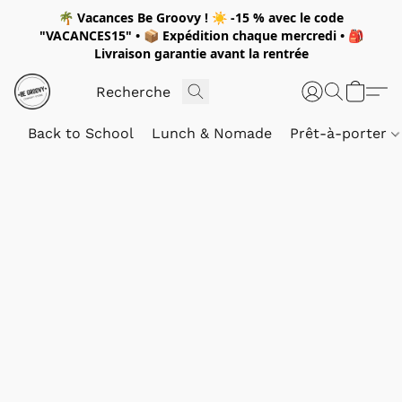
🌴
Vacances Be Groovy !
☀️
-15 %
avec le code
"
VACANCES15"
• 📦 Expédition
chaque mercredi
• 🎒
Livraison garantie avant la rentrée
Back to School
Lunch & Nomade
Prêt-à-porter