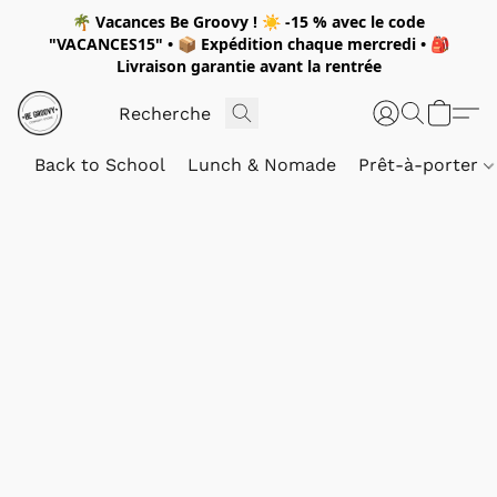
🌴
Vacances Be Groovy !
☀️
-15 %
avec le code
"
VACANCES15"
• 📦 Expédition
chaque mercredi
• 🎒
Livraison garantie avant la rentrée
Back to School
Lunch & Nomade
Prêt-à-porter