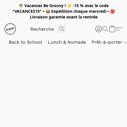
🌴
Vacances Be Groovy !
☀️
-15 %
avec le code
"
VACANCES15"
• 📦 Expédition
chaque mercredi
• 🎒
Livraison garantie avant la rentrée
Back to School
Lunch & Nomade
Prêt-à-porter