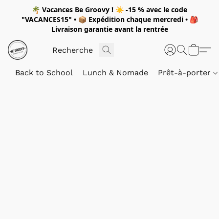
🌴
Vacances Be Groovy !
☀️
-15 %
avec le code
"
VACANCES15"
• 📦 Expédition
chaque mercredi
• 🎒
Livraison garantie avant la rentrée
Back to School
Lunch & Nomade
Prêt-à-porter