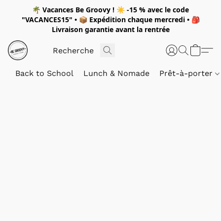
🌴
Vacances Be Groovy !
☀️
-15 %
avec le code
"
VACANCES15"
• 📦 Expédition
chaque mercredi
• 🎒
Livraison garantie avant la rentrée
Back to School
Lunch & Nomade
Prêt-à-porter