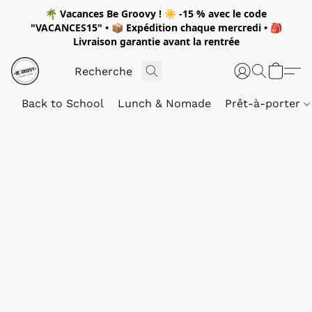
🌴
Vacances Be Groovy !
☀️
-15 %
avec le code
"
VACANCES15"
• 📦 Expédition
chaque mercredi
• 🎒
Livraison garantie avant la rentrée
Back to School
Lunch & Nomade
Prêt-à-porter