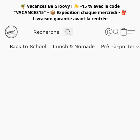
🌴
Vacances Be Groovy !
☀️
-15 %
avec le code
"
VACANCES15"
• 📦 Expédition
chaque mercredi
• 🎒
Livraison garantie avant la rentrée
Back to School
Lunch & Nomade
Prêt-à-porter