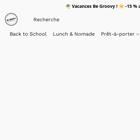
🌴
Vacances Be Groovy !
☀️
-15 %
a
Back to School
Lunch & Nomade
Prêt-à-porter