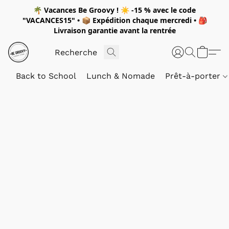
🌴
Vacances Be Groovy !
☀️
-15 %
avec le code
"
VACANCES15"
• 📦 Expédition
chaque mercredi
• 🎒
Livraison garantie avant la rentrée
Back to School
Lunch & Nomade
Prêt-à-porter