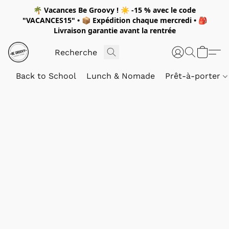
🌴
Vacances Be Groovy !
☀️
-15 %
avec le code
"
VACANCES15"
• 📦 Expédition
chaque mercredi
• 🎒
Livraison garantie avant la rentrée
Back to School
Lunch & Nomade
Prêt-à-porter