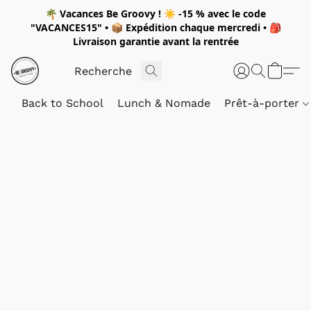
🌴
Vacances Be Groovy !
☀️
-15 %
avec le code
"
VACANCES15"
• 📦 Expédition
chaque mercredi
• 🎒
Livraison garantie avant la rentrée
Back to School
Lunch & Nomade
Prêt-à-porter