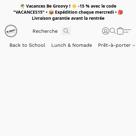
🌴
Vacances Be Groovy !
☀️
-15 %
avec le code
"
VACANCES15"
• 📦 Expédition
chaque mercredi
• 🎒
Livraison garantie avant la rentrée
Back to School
Lunch & Nomade
Prêt-à-porter