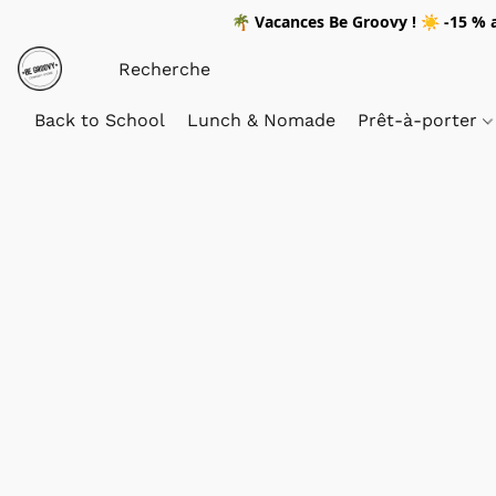
🌴
Vacances Be Groovy !
☀️
-15 %
a
Back to School
Lunch & Nomade
Prêt-à-porter