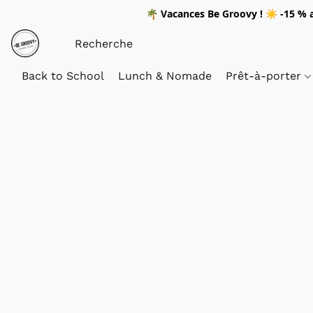
🌴
Vacances Be Groovy !
☀️
-15 %
a
Back to School
Lunch & Nomade
Prêt-à-porter