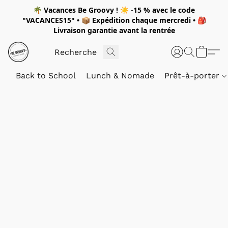
🌴
Vacances Be Groovy !
☀️
-15 %
avec le code
"
VACANCES15"
• 📦 Expédition
chaque mercredi
• 🎒
Livraison garantie avant la rentrée
Back to School
Lunch & Nomade
Prêt-à-porter