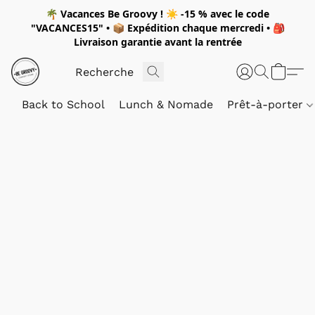
🌴
Vacances Be Groovy !
☀️
-15 %
avec le code
"
VACANCES15"
• 📦 Expédition
chaque mercredi
• 🎒
Livraison garantie avant la rentrée
Back to School
Lunch & Nomade
Prêt-à-porter