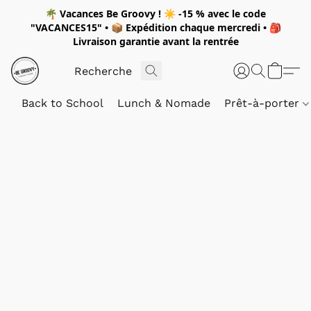
🌴
Vacances Be Groovy !
☀️
-15 %
avec le code
"
VACANCES15"
• 📦 Expédition
chaque mercredi
• 🎒
Livraison garantie avant la rentrée
Back to School
Lunch & Nomade
Prêt-à-porter