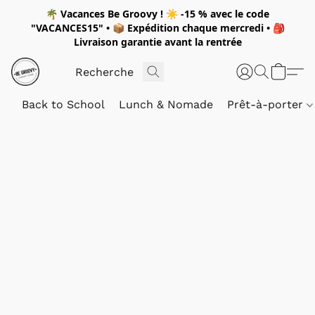
🌴
Vacances Be Groovy !
☀️
-15 %
avec le code
"
VACANCES15"
• 📦 Expédition
chaque mercredi
• 🎒
Livraison garantie avant la rentrée
Back to School
Lunch & Nomade
Prêt-à-porter