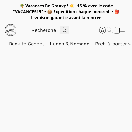
🌴
Vacances Be Groovy !
☀️
-15 %
avec le code
"
VACANCES15"
• 📦 Expédition
chaque mercredi
• 🎒
Livraison garantie avant la rentrée
Back to School
Lunch & Nomade
Prêt-à-porter