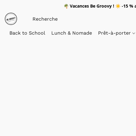
🌴
Vacances Be Groovy !
☀️
-15 %
a
Back to School
Lunch & Nomade
Prêt-à-porter