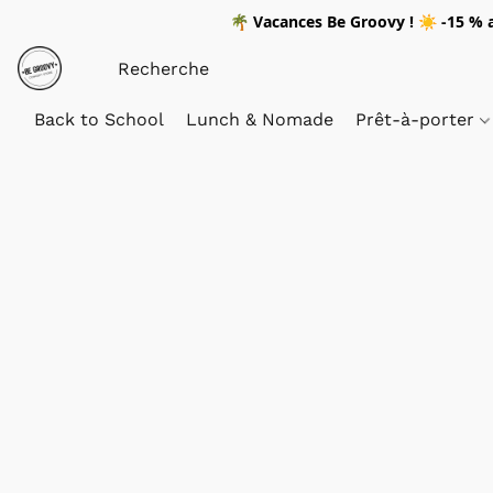
🌴
Vacances Be Groovy !
☀️
-15 %
a
Back to School
Lunch & Nomade
Prêt-à-porter