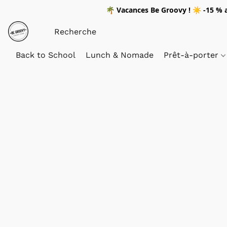
🌴
Vacances Be Groovy !
☀️
-15 %
a
Back to School
Lunch & Nomade
Prêt-à-porter