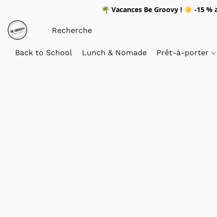
🌴
Vacances Be Groovy !
☀️
-15 %
a
Back to School
Lunch & Nomade
Prêt-à-porter