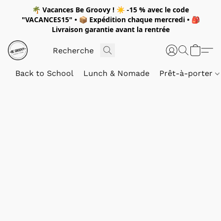
🌴
Vacances Be Groovy !
☀️
-15 %
avec le code
"
VACANCES15"
• 📦 Expédition
chaque mercredi
• 🎒
Livraison garantie avant la rentrée
Back to School
Lunch & Nomade
Prêt-à-porter