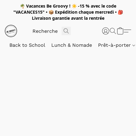
🌴
Vacances Be Groovy !
☀️
-15 %
avec le code
"
VACANCES15"
• 📦 Expédition
chaque mercredi
• 🎒
Livraison garantie avant la rentrée
Back to School
Lunch & Nomade
Prêt-à-porter