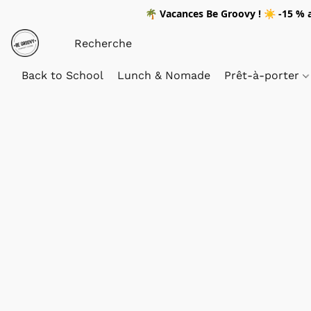
🌴
Vacances Be Groovy !
☀️
-15 %
a
Back to School
Lunch & Nomade
Prêt-à-porter