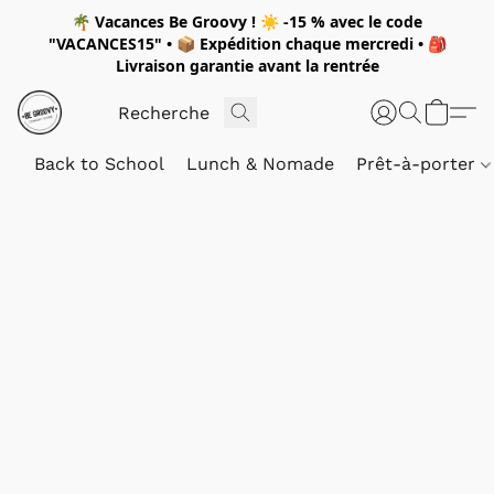
🌴
Vacances Be Groovy !
☀️
-15 %
avec le code
"
VACANCES15"
• 📦 Expédition
chaque mercredi
• 🎒
Livraison garantie avant la rentrée
Back to School
Lunch & Nomade
Prêt-à-porter