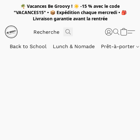
🌴
Vacances Be Groovy !
☀️
-15 %
avec le code
"
VACANCES15"
• 📦 Expédition
chaque mercredi
• 🎒
Livraison garantie avant la rentrée
Back to School
Lunch & Nomade
Prêt-à-porter